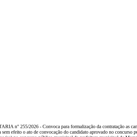
ARIA n° 255/2026
- Convoca para formalização da contratação as can
 sem efeito o ato de convocação dо candidato aprovado no concurso pú