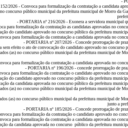
-
P
152/2026
- Convoca para formalização da contratação a candidata apr
o concurso público municipal da prefeitura municipal de Morro da Gar
prefe
-
PORTARIA nº 216/2026
- Exonera a servidora municipal 
ca para formalização da contratação as candidatas aprovadas no concur
ação do candidato aprovado no concurso público da prefeitura municip
nvoca para formalização da contratação a candidata aprovada no concur
-
PORTARIA nº 207/2026
- Concede prorrogação de praz
a sem efeito o ato de convocação do candidato aprovado no concurso pú
ados (as) no concurso público municipal da prefeitura municipal de Mor
nvoca para formalização da contratação a candidata aprovada no concur
-
PORTARIA nº 196/2026
- concede prorrogação de pra
voca para formalização da contratação o candidato aprovado no concur
ação do candidato aprovado no concurso público da prefeitura municip
cação da candidata aprovada no concurso público da prefeitura municip
ados (as) no concurso público municipal da prefeitura municipal de Mor
ados (as) no concurso público municipal da prefeitura municipal de Mo
junto a pre
-
PORTARIA nº 185/2026
- Concede prorrogação de praz
nvoca para formalização da contratação o candidato aprovado no concu
nvoca para formalização da contratação a candidata aprovada no concur
ação da candidata aprovada no concurso público da prefeitura municip