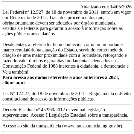
Atualizado em: 14/05/2026
Lei Federal nº 12.527, de 18 de novembro de 2011, entrou em vigor
em 16 de maio de 2012. Trata dos procedimentos que,
obrigatoriamente devem ser adotados por órgãos municipais,
estaduais e federais para garantir o acesso à informação sobre as
ações públicas aos cidadãos.
Desde então, a referida lei ficou conhecida como um importante
marco regulatório na atuação do Estado, servindo como meio de
criação de uma maior proximidade com a Sociedade, reforçando e
fazendo valer direitos e garantias fundamentais elencados na
Constituição Federal de 1988 inerentes à cidadania, a democracia e
ao estado de direito, garantindo a todos os cidadãos o amplo acesso
Veja também!
aos dados e informações de toda a Administração Pública.
Para acesso aos dados referentes a anos anteriores a 2021,
clique aqui
.
Com isso garantiu-se a prevalência da moralidade, probidade,
legalidade e eficiência da gestão pública em todos os seus setores e
Lei Nº 12.527, de 18 de novembro de 2011
– Regulamenta o direito
áreas de atuação, conferindo maior credibilidade e agilidade na
constitucional de acesso às informações públicas.
prática de seus atos, dando-lhes a devida clareza e confiabilidade,
em especial quanto à disponibilização de informações, feita através
Decreto Estadual nº 45.969/2012 e eventual legislação
do “Portal da Transparência”.
superveniente
.
Acesso à Legislação Estadual sobre a transparência.
Dentre as informações que deverão ser divulgadas, independente de
Acesso ao site da transparência (www.transparencia.mg.gov.br).
requerimento de algum cidadão, estão: as pertinentes à