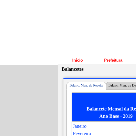
Início
Prefeitura
Balancetes
Balanc. Men. de Receita
Balanc. Men. de De
Balancete Mensal da Re
Demonstrativo Movimento N
Balancete Mensal da De
Ano Base - 2019
Ano Base - 2019
Ano Base - 2019
Janeiro
Janeiro
Fevereiro
Janeiro