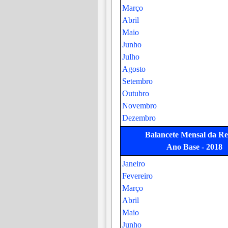
Fevereiro
Março
Fevereiro
Março
Abril
Março
Abril
Maio
Abril
Maio
Junho
Maio
Junho
Julho
Junho
Julho
Agosto
Julho
Agosto
Setembro
Agosto
Setembro
Outubro
Setembro
Outubro
Novembro
Outubro
Novembro
Dezembro
Novembro
Dezembro
Dezembro
Balancete Mensal da Re
Balancete Mensal da De
Ano Base - 2018
Demonstrativo Movimento
N
Ano Base - 2018
Janeiro
Ano Base - 2018
Fevereiro
Janeiro
Janeiro
Março
Fevereiro
Fevereiro
Abril
Março
Março
Maio
Abril
Abril
Junho