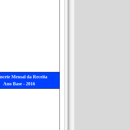
ncete Mensal da Receita
cete Mensal da Despesa
Ano Base - 2016
ativo Movimento Numerário
Ano Base - 2016
Ano Base - 2016