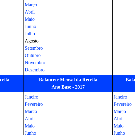
Fevereiro
Fevereiro
Março
Março
Março
Abril
Abril
Abril
Maio
Maio
Maio
Junho
Junho
Junho
Julho
Julho
Julho
Agosto
Agosto
Agosto
Setembro
Setembro
Setembro
Outubro
Outubro
Outubro
Novembro
Novembro
Novembro
Dezembro
Dezembro
Dezembro
ceita
Balancete Mensal da Receita
Bala
spesa
Balancete Mensal da Despesa
Ano Base - 2017
Balan
umerário
Demonstrativo Movimento
Numerário
Demonstr
Ano Base - 2017
Janeiro
Janeiro
Ano Base - 2017
Janeiro
Fevereiro
Fevereiro
Janeiro
Janeiro
Fevereiro
Março
Janeiro
Março
Fevereiro
Fevereiro
Março
Abril
Fevereiro
Abril
Março
Março
Abril
Maio
Março
Maio
Abril
Abril
Maio
Junho
Abril
Junho