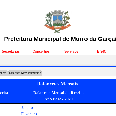
Prefeitura Municipal de Morro da Garç
Secretarias
Conselhos
Serviços
E-SIC
spesa
Demonst. Mov. Numerário
Balancetes Mensais
Balancetes Mensais
Balancetes Mensais
ceita
Balancete Mensal da Receita
umerário
spesa
Demonstrativo Movimento Numerário
Balancete Mensal da Despesa
Ano Base - 2020
Ano Base - 2020
Ano Base - 2020
Janeiro
Janeiro
Janeiro
Fevereiro