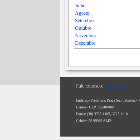
Maio
Maio
Julho
Junho
Junho
Agosto
Julho
Julho
Setembro
Agosto
Agosto
Outubro
Setembro
Setembro
Novembro
Outubro
Outubro
Dezembro
Novembro
Novembro
Dezembro
Dezembro
Fale conosco.
Clique aqui
Endereço Prefeitura: Praça São Sebastião, 
Centro - CEP.:39248-000
Fones:
(38) 3725 1105, 3725 1110
Celular: 38 99966 6142