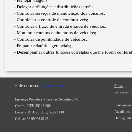
- Planejar Viagens;
- Delegar atribuições e distribuições tarefas;
- Controlar serviços de manutenção dos veículos;
- Coordenar o controle de combustíveis;
- Controlar o fluxo de entrada e saída de veículos;
- Monitorar roteiros e itinerários de veículos;
- Controlar disponibilidade de veículos;
- Preparar relatórios gerenciais;
- Desempenhar outras funções correlatas que lhe forem conferid
Fale conosco.
Clique aqui
E-mail
secretaria@
Endereço Prefeitura: Praça São Sebastião, 440
Funcionamen
Centro - CEP.:39248-000
Atendimento
Fones:
(38) 3725 1105, 3725 1110
De Segunda 
Celular: 38 99966 6142