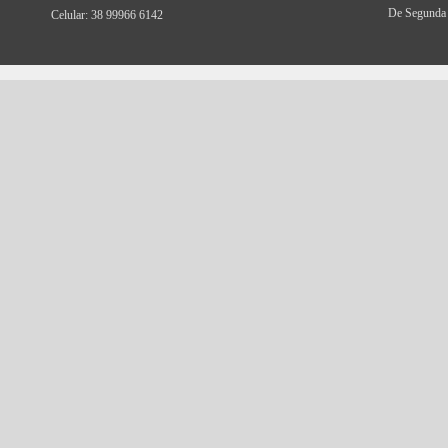
De Segunda 
Celular: 38 99966 6142