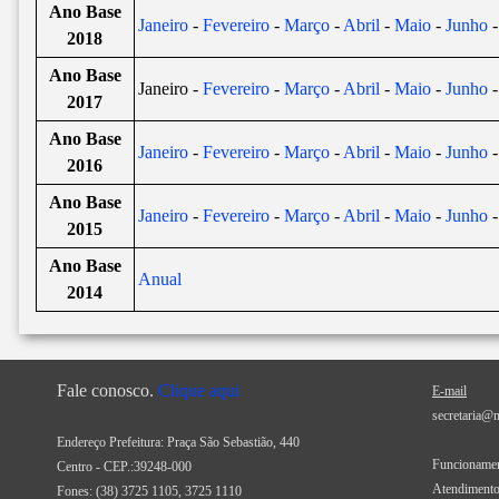
Ano Base
Janeiro
-
Fevereiro
-
Março
-
Abril
-
Maio
-
Junho
2018
Ano Base
Janeiro -
Fevereiro
-
Março
-
Abril
-
Maio
-
Junho
2017
Ano Base
Janeiro
-
Fevereiro
-
Março
-
Abril
-
Maio
-
Junho
2016
Ano Base
Janeiro
-
Fevereiro
-
Março
-
Abril
-
Maio
-
Junho
2015
Ano Base
Anual
2014
Fale conosco.
Clique aqui
E-mail
secretaria@
Endereço Prefeitura: Praça São Sebastião, 440
Funcionamen
Centro - CEP.:39248-000
Atendimento
Fones:
(38) 3725 1105, 3725 1110