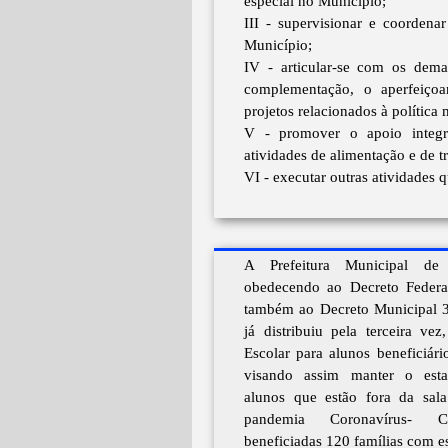
especial no Município;
III - supervisionar e coorden
Município;
IV - articular-se com os dema
complementação, o aperfeiço
projetos relacionados à política
V - promover o apoio integ
atividades de alimentação e de t
VI - executar outras atividades q
A Prefeitura Municipal d
obedecendo ao Decreto Federa
também ao Decreto Municipal 
já distribuiu pela terceira ve
Escolar para alunos beneficiári
visando assim manter o esta
alunos que estão fora da sal
pandemia Coronavírus- 
beneficiadas 120 famílias com e