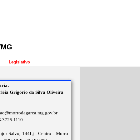
a/MG
Legislativo
ária:
léia Grigório da Silva Oliveira
:
cao@morrodagarca.mg.gov.br
38.3725.1110
jor Salvo, 144Lj - Centro - Morro